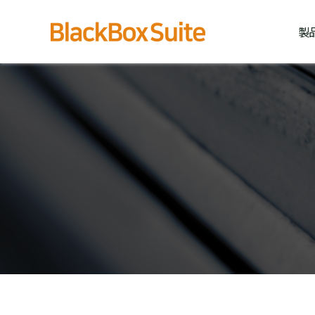
内
容
製
を
ス
キ
ッ
プ