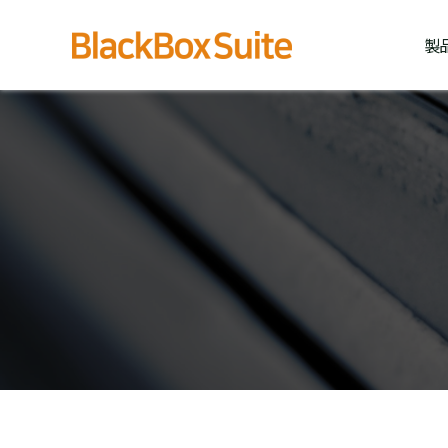
内
容
製
を
ス
キ
ッ
プ