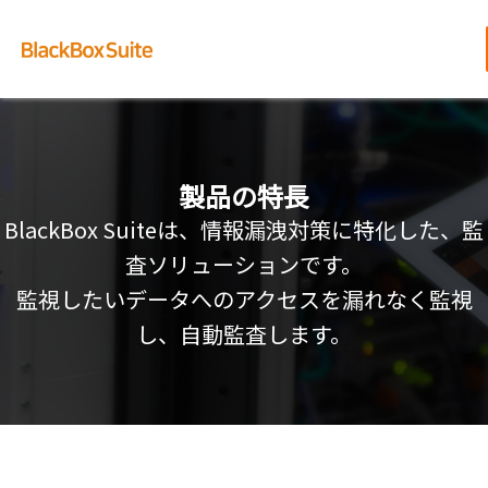
内
容
を
ス
キ
ッ
プ
製品の特長
BlackBox Suiteは、情報漏洩対策に特化した、監
査ソリューションです。
監視したいデータへのアクセスを漏れなく監視
し、自動監査します。