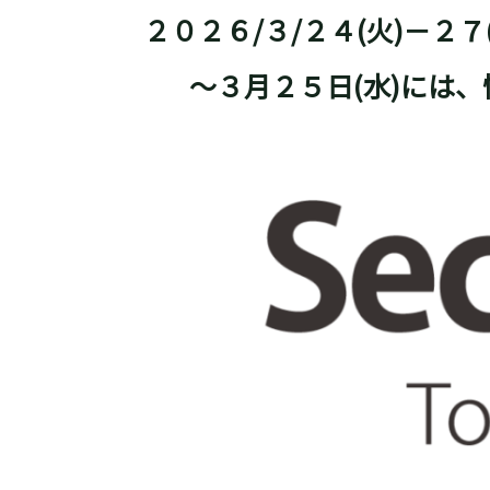
２０２
６
/
３
/２
４
(
火
)－２
７
～３月２５日(水)には