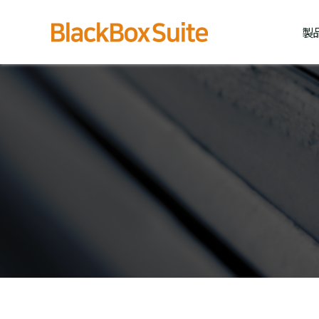
内
容
製
を
ス
キ
ッ
プ