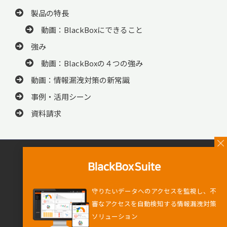
製品の特長
動画：BlackBoxにできること
強み
動画：BlackBoxの４つの強み
動画：情報漏洩対策の新常識
事例・活用シーン
資料請求
製品
強み
守りたいデータへのアクセスを監視し、不
事例・活用シーン
審なアクセスを自動検知する情報漏洩対策
パートナー募集
ソリューション
知る・学ぶ