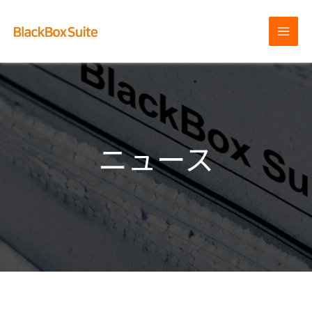
内
容
を
MAI
ス
MEN
キ
ッ
プ
ニュース