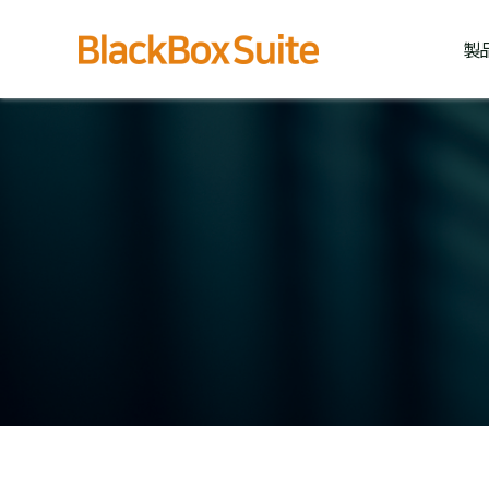
内
容
製
を
ス
キ
ッ
プ