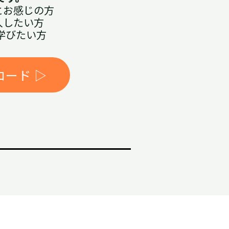
とお感じの方
入したい方
学びたい方
ード ▷