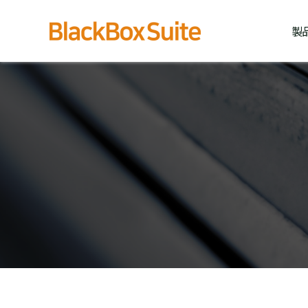
内
容
製
を
ス
キ
ッ
プ