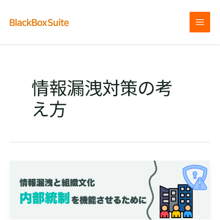
内
容
を
MAI
ス
MEN
キ
ッ
プ
情報漏洩対策の考
え方