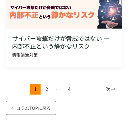
サイバー攻撃だけが脅威ではない ―
内部不正という静かなリスク
情報漏洩対策
1
2
…
4
次
→
← コラムTOPに戻る