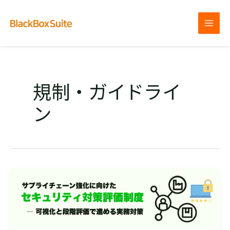
内
容
を
MAI
ス
MEN
キ
ッ
プ
規制・ガイドライ
ン